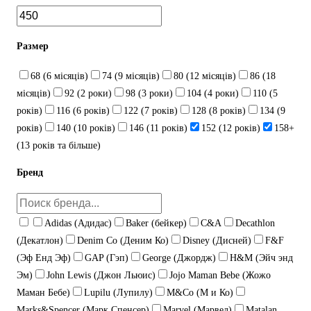
Размер
68 (6 місяців)
74 (9 місяців)
80 (12 місяців)
86 (18
місяців)
92 (2 роки)
98 (3 роки)
104 (4 роки)
110 (5
років)
116 (6 років)
122 (7 років)
128 (8 років)
134 (9
років)
140 (10 років)
146 (11 років)
152 (12 років)
158+
(13 років та більше)
Бренд
Adidas (Адидас)
Baker (бейкер)
C&A
Decathlon
(Декатлон)
Denim Co (Деним Ко)
Disney (Дисней)
F&F
(Эф Енд Эф)
GAP (Гэп)
George (Джордж)
H&M (Эйч энд
Эм)
John Lewis (Джон Льюис)
Jojo Maman Bebe (Жожо
Маман Бебе)
Lupilu (Лупилу)
M&Co (М и Ко)
Marks&Spencer (Марк Спенсер)
Marvel (Марвел)
Matalan