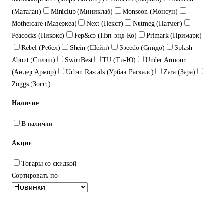
(Маталан)
Miniclub (Миниклаб)
Monsoon (Монсун)
Mothercare (Мазеркеа)
Next (Некст)
Nutmeg (Натмег)
Peacocks (Пикокс)
Pep&co (Пэп-энд-Ко)
Primark (Примарк)
Rebel (Ребел)
Shein (Шейн)
Speedo (Спидо)
Splash
About (Сплэш)
SwimBest
TU (Ти-Ю)
Under Armour
(Андер Армор)
Urban Rascals (Урбан Раскалс)
Zara (Зара)
Zoggs (Зоггс)
Наличие
В наличии
Акции
Товары со скидкой
Сортировать по