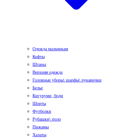
Одежда мальчикам
Кофты
Штаны
Верхняя одежда
Головные уборы\ шарфы\ рукавички
Белье
Кигуруми, боди
Шорты
Футболки
Рубашки\ поло
Пижамы
Халаты