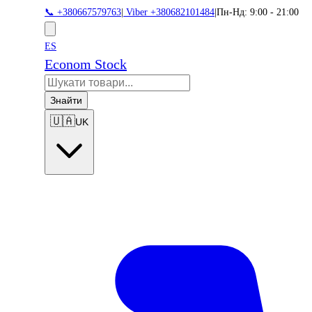
📞 +380667579763
|
Viber +380682101484
|
Пн-Нд: 9:00 - 21:00
ES
Econom Stock
Знайти
🇺🇦
UK