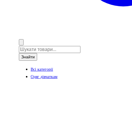
Знайти
Всі категорії
Одяг дівчаткам