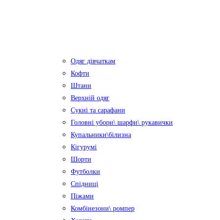
Одяг дівчаткам
Кофти
Штани
Верхній одяг
Сукні та сарафани
Головні убори\ шарфи\ рукавички
Купальники\білизна
Кігурумі
Шорти
Футболки
Спідниці
Піжами
Комбінезони\ ромпер