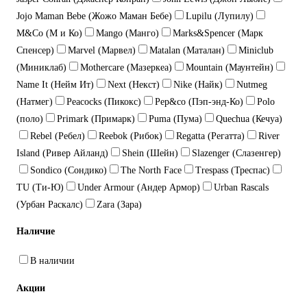
Jojo Maman Bebe (Жожо Маман Бебе)
Lupilu (Лупилу)
M&Co (М и Ко)
Mango (Манго)
Marks&Spencer (Марк
Спенсер)
Marvel (Марвел)
Matalan (Маталан)
Miniclub
(Миниклаб)
Mothercare (Мазеркеа)
Mountain (Маунтейн)
Name It (Нейм Ит)
Next (Некст)
Nike (Найк)
Nutmeg
(Натмег)
Peacocks (Пикокс)
Pep&co (Пэп-энд-Ко)
Polo
(поло)
Primark (Примарк)
Puma (Пума)
Quechua (Кечуа)
Rebel (Ребел)
Reebok (Рибок)
Regatta (Регатта)
River
Island (Ривер Айланд)
Shein (Шейн)
Slazenger (Слазенгер)
Sondico (Сондико)
The North Face
Trespass (Треспас)
TU (Ти-Ю)
Under Armour (Андер Армор)
Urban Rascals
(Урбан Раскалс)
Zara (Зара)
Наличие
В наличии
Акции