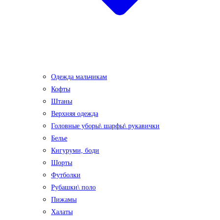
Одежда мальчикам
Кофты
Штаны
Верхняя одежда
Головные уборы\ шарфы\ рукавички
Белье
Кигуруми, боди
Шорты
Футболки
Рубашки\ поло
Пижамы
Халаты