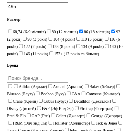
Размер
68,74 (6-9 місяців)
80 (12 місяців)
86 (18 місяців)
92
(2 роки)
98 (3 роки)
104 (4 роки)
110 (5 років)
116 (6
років)
122 (7 років)
128 (8 років)
134 (9 років)
140 (10
років)
146 (11 років)
152+ (12 років та більше)
Бренд
Adidas (Адидас)
Armani (Армани)
Baker (бейкер)
Bluezoo (Блузу)
Boohoo (Буху)
C&A
Converse (Конверс)
Crane (Крейн)
Cubus (Кубус)
Decathlon (Декатлон)
Disney (Дисней)
F&F (Эф Енд Эф)
Firetrap (Фаертрап)
Fred & Flo
GAP (Гэп)
Gelert (Джелерт)
George (Джордж)
H&M (Эйч энд Эм)
Hollister (Холлистер)
Jack & Jones
Jasper Conran (Джаспер Конран)
John Lewis (Джон Льюис)