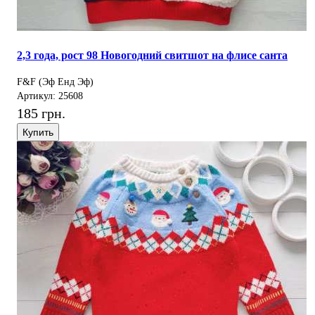
2,3 года, рост 98 Новогодний свитшот на флисе санта
F&F (Эф Енд Эф)
Артикул: 25608
185 грн.
Купить