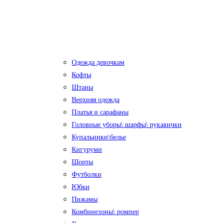
Одежда девочкам
Кофты
Штаны
Верхняя одежда
Платья и сарафаны
Головные уборы\ шарфы\ рукавички
Купальники\белье
Кигуруми
Шорты
Футболки
Юбки
Пижамы
Комбинезоны\ ромпер