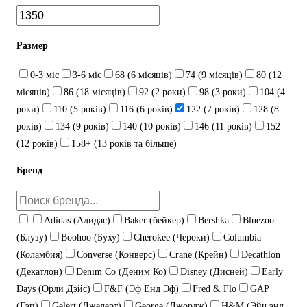
Размер
0-3 міс
3-6 міс
68 (6 місяців)
74 (9 місяців)
80 (12
місяців)
86 (18 місяців)
92 (2 роки)
98 (3 роки)
104 (4
роки)
110 (5 років)
116 (6 років)
122 (7 років)
128 (8
років)
134 (9 років)
140 (10 років)
146 (11 років)
152
(12 років)
158+ (13 років та більше)
Бренд
Adidas (Адидас)
Baker (бейкер)
Bershka
Bluezoo
(Блузу)
Boohoo (Буху)
Cherokee (Чероки)
Columbia
(Коламбия)
Converse (Конверс)
Crane (Крейн)
Decathlon
(Декатлон)
Denim Co (Деним Ко)
Disney (Дисней)
Early
Days (Орли Дэйс)
F&F (Эф Енд Эф)
Fred & Flo
GAP
(Гэп)
Gelert (Джелерт)
George (Джордж)
H&M (Эйч энд