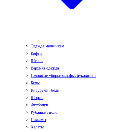
Одежда мальчикам
Кофты
Штаны
Верхняя одежда
Головные уборы\ шарфы\ рукавички
Белье
Кигуруми, боди
Шорты
Футболки
Рубашки\ поло
Пижамы
Халаты