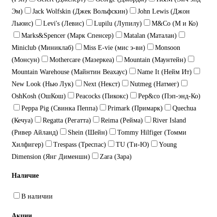
Эм)
Jack Wolfskin (Джек Вольфскин)
John Lewis (Джон
Льюис)
Levi's (Левис)
Lupilu (Лупилу)
M&Co (М и Ко)
Marks&Spencer (Марк Спенсер)
Matalan (Маталан)
Miniclub (Миниклаб)
Miss E-vie (мис э-ви)
Monsoon
(Монсун)
Mothercare (Мазеркеа)
Mountain (Маунтейн)
Mountain Warehouse (Майнтин Веахаус)
Name It (Нейм Ит)
New Look (Нью Лук)
Next (Некст)
Nutmeg (Натмег)
OshKosh (ОшКош)
Peacocks (Пикокс)
Pep&co (Пэп-энд-Ко)
Peppa Pig (Свинка Пеппа)
Primark (Примарк)
Quechua
(Кечуа)
Regatta (Регатта)
Reima (Рейма)
River Island
(Ривер Айланд)
Shein (Шейн)
Tommy Hilfiger (Томми
Хилфигер)
Trespass (Треспас)
TU (Ти-Ю)
Young
Dimension (Янг Дименшн)
Zara (Зара)
Наличие
В наличии
Акции