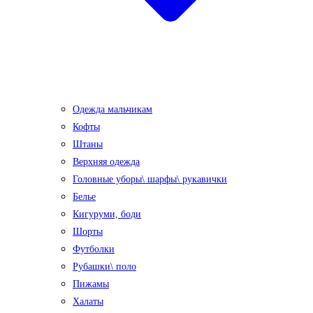
Одежда мальчикам
Кофты
Штаны
Верхняя одежда
Головные уборы\ шарфы\ рукавички
Белье
Кигуруми, боди
Шорты
Футболки
Рубашки\ поло
Пижамы
Халаты