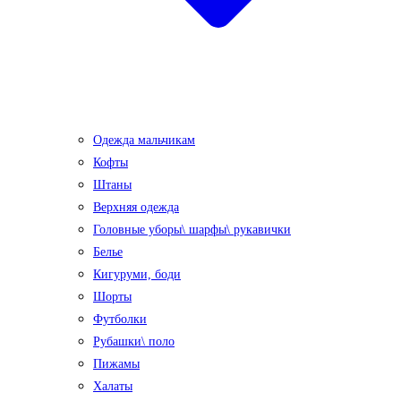
Одежда мальчикам
Кофты
Штаны
Верхняя одежда
Головные уборы\ шарфы\ рукавички
Белье
Кигуруми, боди
Шорты
Футболки
Рубашки\ поло
Пижамы
Халаты