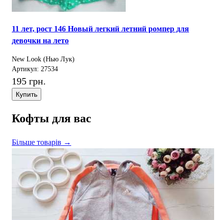
11 лет, рост 146 Новый легкий летний ромпер для
девочки на лето
New Look (Нью Лук)
Артикул: 27534
195 грн.
Купить
Кофты для вас
Більше товарів →