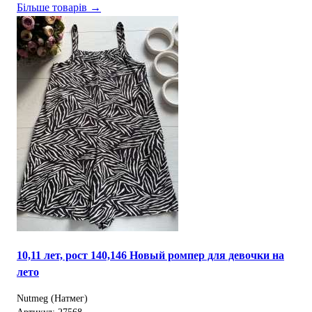
Більше товарів →
10,11 лет, рост 140,146 Новый ромпер для девочки на
лето
Nutmeg (Натмег)