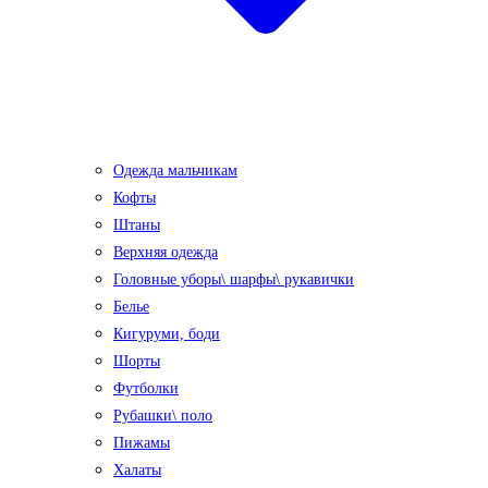
Одежда мальчикам
Кофты
Штаны
Верхняя одежда
Головные уборы\ шарфы\ рукавички
Белье
Кигуруми, боди
Шорты
Футболки
Рубашки\ поло
Пижамы
Халаты