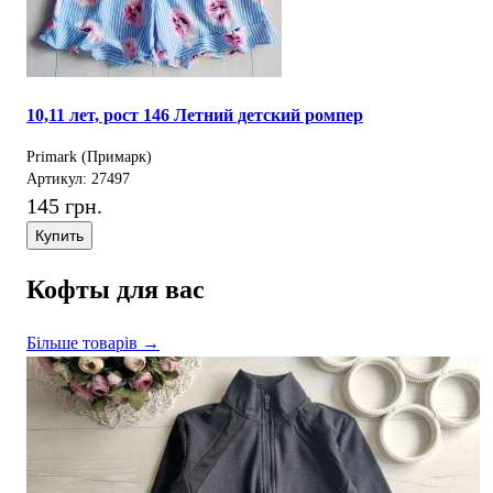
10,11 лет, рост 146 Летний детский ромпер
Primark (Примарк)
Артикул: 27497
145 грн.
Купить
Кофты для вас
Більше товарів →