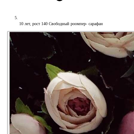
10 лет, рост 140 Свободный роомпер- сарафан