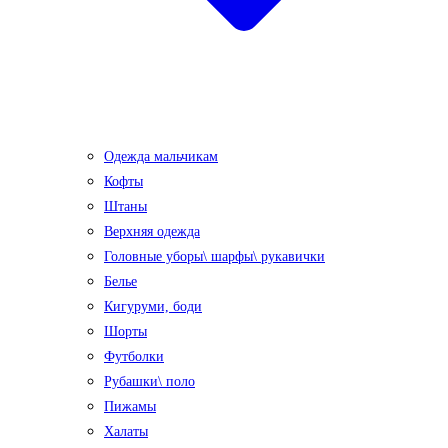
Одежда мальчикам
Кофты
Штаны
Верхняя одежда
Головные уборы\ шарфы\ рукавички
Белье
Кигуруми, боди
Шорты
Футболки
Рубашки\ поло
Пижамы
Халаты