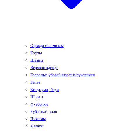
Одежда мальчикам
Кофты
Штаны
Верхняя одежда
Головные уборы\ шарфы\ рукавички
Белье
Кигуруми, боди
Шорты
Футболки
Рубашки\ поло
Пижамы
Халаты