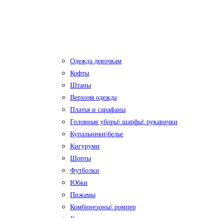
Одежда девочкам
Кофты
Штаны
Верхняя одежда
Платья и сарафаны
Головные уборы\ шарфы\ рукавички
Купальники\белье
Кигуруми
Шорты
Футболки
Юбки
Пижамы
Комбинезоны\ ромпер