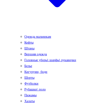
Одежда мальчикам
Кофты
Штаны
Верхняя одежда
Головные уборы\ шарфы\ рукавички
Белье
Кигуруми, боди
Шорты
Футболки
Рубашки\ поло
Пижамы
Халаты