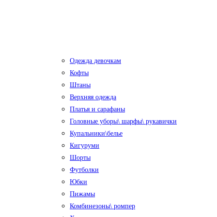
Одежда девочкам
Кофты
Штаны
Верхняя одежда
Платья и сарафаны
Головные уборы\ шарфы\ рукавички
Купальники\белье
Кигуруми
Шорты
Футболки
Юбки
Пижамы
Комбинезоны\ ромпер