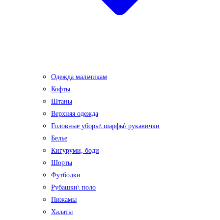
Одежда мальчикам
Кофты
Штаны
Верхняя одежда
Головные уборы\ шарфы\ рукавички
Белье
Кигуруми, боди
Шорты
Футболки
Рубашки\ поло
Пижамы
Халаты