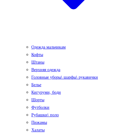
Одежда мальчикам
Кофты
Штаны
Верхняя одежда
Головные уборы\ шарфы\ рукавички
Белье
Кигуруми, боди
Шорты
Футболки
Рубашки\ поло
Пижамы
Халаты