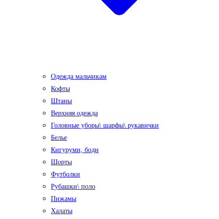
Одежда мальчикам
Кофты
Штаны
Верхняя одежда
Головные уборы\ шарфы\ рукавички
Белье
Кигуруми, боди
Шорты
Футболки
Рубашки\ поло
Пижамы
Халаты