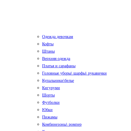
Одежда девочкам
Кофты
Штаны
Верхняя одежда
Платья и сарафаны
Головные уборы\ шарфы\ рукавички
Купальники\белье
Кигуруми
Шорты
Футболки
Юбки
Пижамы
Комбинезоны\ ромпер