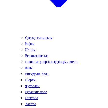
Одежда мальчикам
Кофты
Штаны
Верхняя одежда
Головные уборы\ шарфы\ рукавички
Белье
Кигуруми, боди
Шорты
Футболки
Рубашки\ поло
Пижамы
Халаты