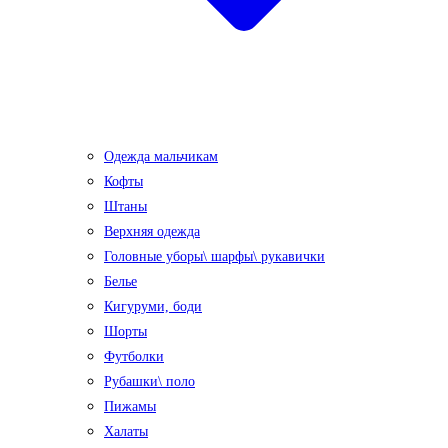
Одежда мальчикам
Кофты
Штаны
Верхняя одежда
Головные уборы\ шарфы\ рукавички
Белье
Кигуруми, боди
Шорты
Футболки
Рубашки\ поло
Пижамы
Халаты