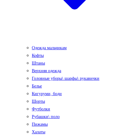
Одежда мальчикам
Кофты
Штаны
Верхняя одежда
Головные уборы\ шарфы\ рукавички
Белье
Кигуруми, боди
Шорты
Футболки
Рубашки\ поло
Пижамы
Халаты