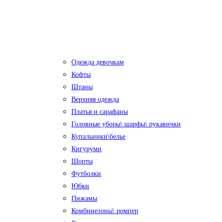
Одежда девочкам
Кофты
Штаны
Верхняя одежда
Платья и сарафаны
Головные уборы\ шарфы\ рукавички
Купальники\белье
Кигуруми
Шорты
Футболки
Юбки
Пижамы
Комбинезоны\ ромпер