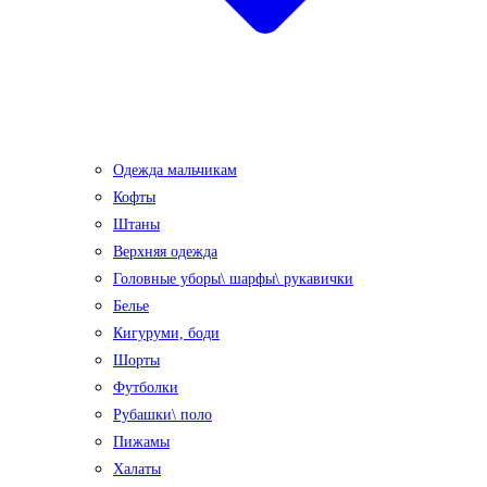
Одежда мальчикам
Кофты
Штаны
Верхняя одежда
Головные уборы\ шарфы\ рукавички
Белье
Кигуруми, боди
Шорты
Футболки
Рубашки\ поло
Пижамы
Халаты