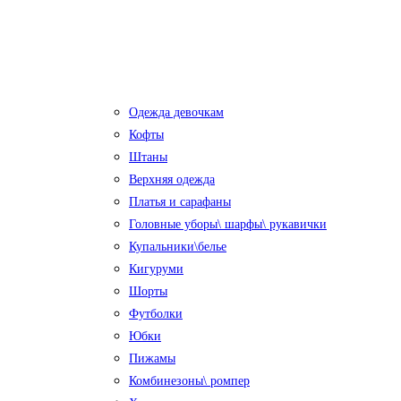
Одежда девочкам
Кофты
Штаны
Верхняя одежда
Платья и сарафаны
Головные уборы\ шарфы\ рукавички
Купальники\белье
Кигуруми
Шорты
Футболки
Юбки
Пижамы
Комбинезоны\ ромпер