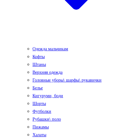
Одежда мальчикам
Кофты
Штаны
Верхняя одежда
Головные уборы\ шарфы\ рукавички
Белье
Кигуруми, боди
Шорты
Футболки
Рубашки\ поло
Пижамы
Халаты