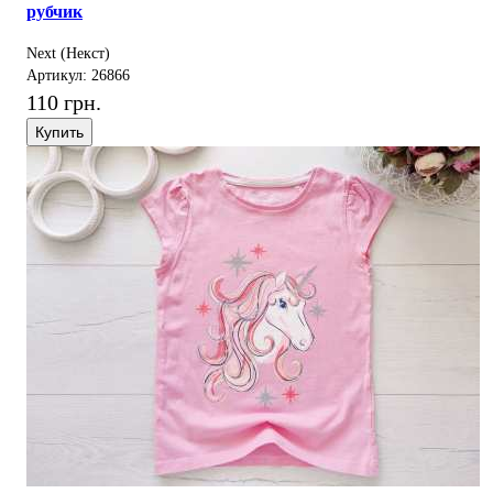
рубчик
Next (Некст)
Артикул: 26866
110 грн.
Купить