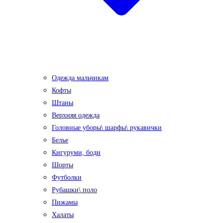
Одежда мальчикам
Кофты
Штаны
Верхняя одежда
Головные уборы\ шарфы\ рукавички
Белье
Кигуруми, боди
Шорты
Футболки
Рубашки\ поло
Пижамы
Халаты