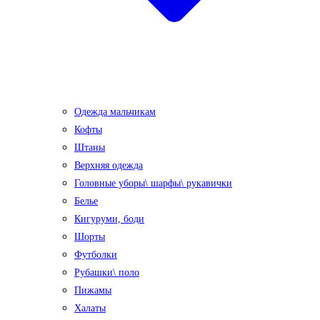
Одежда мальчикам
Кофты
Штаны
Верхняя одежда
Головные уборы\ шарфы\ рукавички
Белье
Кигуруми, боди
Шорты
Футболки
Рубашки\ поло
Пижамы
Халаты