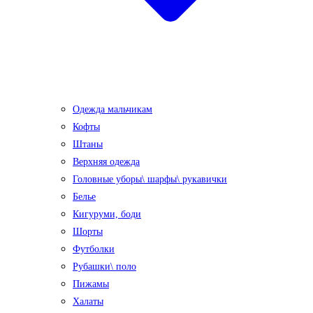
Одежда мальчикам
Кофты
Штаны
Верхняя одежда
Головные уборы\ шарфы\ рукавички
Белье
Кигуруми, боди
Шорты
Футболки
Рубашки\ поло
Пижамы
Халаты