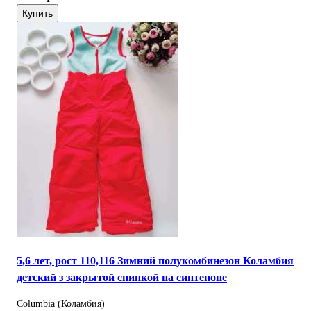
Купить
5,6 лет, рост 110,116 Зимний полукомбинезон Коламбия
детский з закрытой спинкой на синтепоне
Columbia (Коламбия)