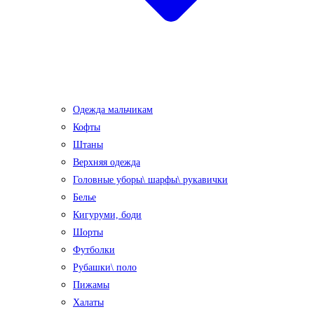
Одежда мальчикам
Кофты
Штаны
Верхняя одежда
Головные уборы\ шарфы\ рукавички
Белье
Кигуруми, боди
Шорты
Футболки
Рубашки\ поло
Пижамы
Халаты