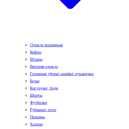
Одежда мальчикам
Кофты
Штаны
Верхняя одежда
Головные уборы\ шарфы\ рукавички
Белье
Кигуруми, боди
Шорты
Футболки
Рубашки\ поло
Пижамы
Халаты