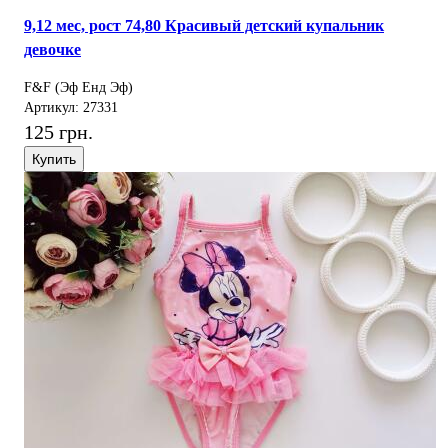
9,12 мес, рост 74,80 Красивый детский купальник
девочке
F&F (Эф Енд Эф)
Артикул: 27331
125 грн.
Купить