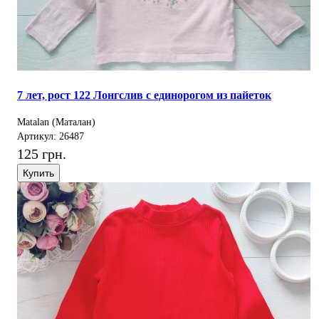
7 лет, рост 122 Лонгслив с единорогом из пайеток
Matalan (Маталан)
Артикул: 26487
125 грн.
Купить