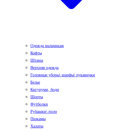
Одежда мальчикам
Кофты
Штаны
Верхняя одежда
Головные уборы\ шарфы\ рукавички
Белье
Кигуруми, боди
Шорты
Футболки
Рубашки\ поло
Пижамы
Халаты