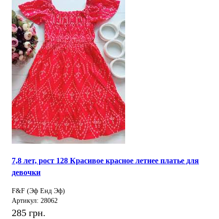
7,8 лет, рост 128 Красивое красное летнее платье для
девочки
F&F (Эф Енд Эф)
Артикул: 28062
285 грн.