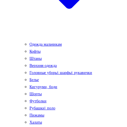
Одежда мальчикам
Кофты
Штаны
Верхняя одежда
Головные уборы\ шарфы\ рукавички
Белье
Кигуруми, боди
Шорты
Футболки
Рубашки\ поло
Пижамы
Халаты