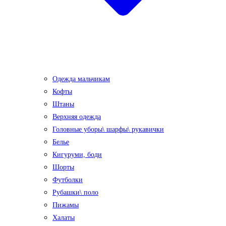
Одежда мальчикам
Кофты
Штаны
Верхняя одежда
Головные уборы\ шарфы\ рукавички
Белье
Кигуруми, боди
Шорты
Футболки
Рубашки\ поло
Пижамы
Халаты