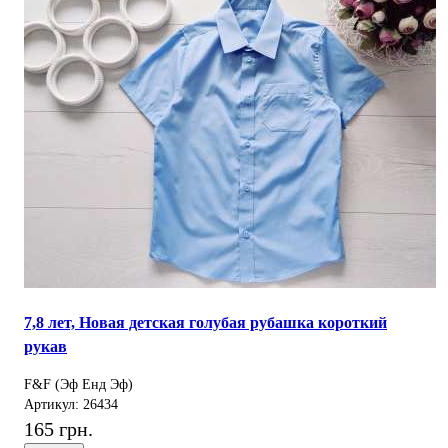
7,8 лет, Новая детская голубая рубашка короткий
рукав
F&F (Эф Енд Эф)
Артикул: 26434
165 грн.