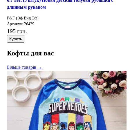
6,7 лет, (5 штук) Новая детская голубая рубашка с
длинным рукавом
F&F (Эф Енд Эф)
Артикул: 26429
195 грн.
Купить
Кофты для вас
Більше товарів →