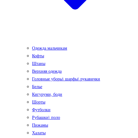
Одежда мальчикам
Кофты
Штаны
Верхняя одежда
Головные уборы\ шарфы\ рукавички
Белье
Кигуруми, боди
Шорты
Футболки
Рубашки\ поло
Пижамы
Халаты