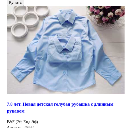
Купить
7,8 лет, Новая детская голубая рубашка с длинным
рукавом
F&F (Эф Енд Эф)
Артикул: 26432