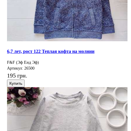
6,7 лет, рост 122 Теплая кофта на молнии
F&F (Эф Енд Эф)
Артикул: 26500
195 грн.
Купить