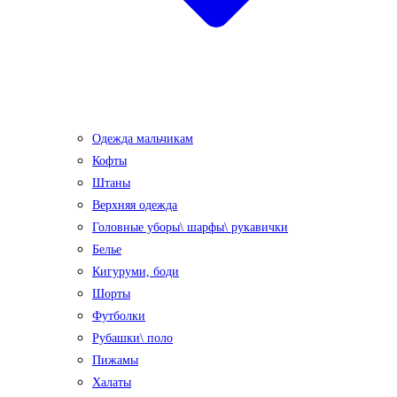
Одежда мальчикам
Кофты
Штаны
Верхняя одежда
Головные уборы\ шарфы\ рукавички
Белье
Кигуруми, боди
Шорты
Футболки
Рубашки\ поло
Пижамы
Халаты