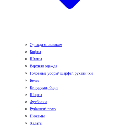
Одежда мальчикам
Кофты
Штаны
Верхняя одежда
Головные уборы\ шарфы\ рукавички
Белье
Кигуруми, боди
Шорты
Футболки
Рубашки\ поло
Пижамы
Халаты