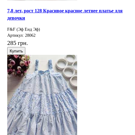
7,8 лет, рост 128 Красивое красное летнее платье для
девочки
F&F (Эф Енд Эф)
Артикул: 28062
285 грн.
Купить