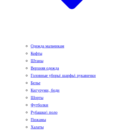
Одежда мальчикам
Кофты
Штаны
Верхняя одежда
Головные уборы\ шарфы\ рукавички
Белье
Кигуруми, боди
Шорты
Футболки
Рубашки\ поло
Пижамы
Халаты