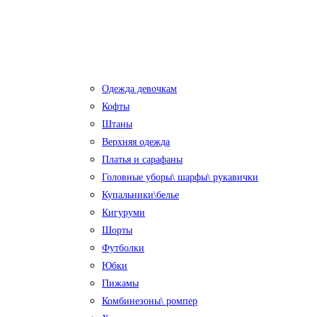
Одежда девочкам
Кофты
Штаны
Верхняя одежда
Платья и сарафаны
Головные уборы\ шарфы\ рукавички
Купальники\белье
Кигуруми
Шорты
Футболки
Юбки
Пижамы
Комбинезоны\ ромпер