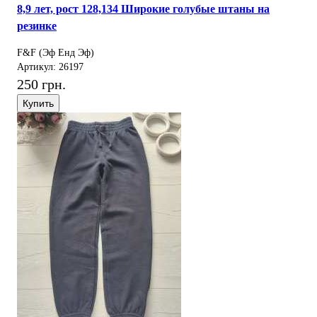
8,9 лет, рост 128,134 Широкие голубые штаны на
резинке
F&F (Эф Енд Эф)
Артикул: 26197
250 грн.
Купить