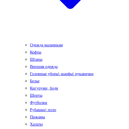
Одежда мальчикам
Кофты
Штаны
Верхняя одежда
Головные уборы\ шарфы\ рукавички
Белье
Кигуруми, боди
Шорты
Футболки
Рубашки\ поло
Пижамы
Халаты