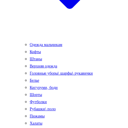
Одежда мальчикам
Кофты
Штаны
Верхняя одежда
Головные уборы\ шарфы\ рукавички
Белье
Кигуруми, боди
Шорты
Футболки
Рубашки\ поло
Пижамы
Халаты