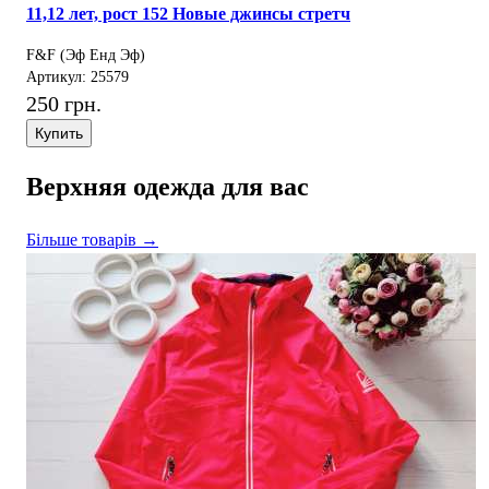
11,12 лет, рост 152 Новые джинсы стретч
F&F (Эф Енд Эф)
Артикул: 25579
250 грн.
Купить
Верхняя одежда для вас
Більше товарів →