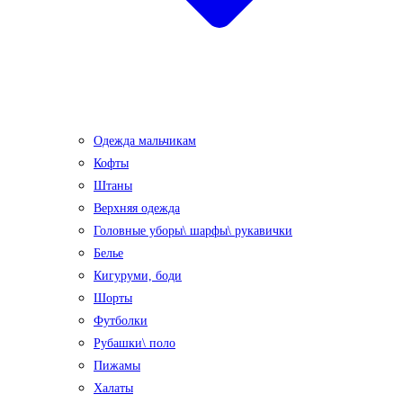
Одежда мальчикам
Кофты
Штаны
Верхняя одежда
Головные уборы\ шарфы\ рукавички
Белье
Кигуруми, боди
Шорты
Футболки
Рубашки\ поло
Пижамы
Халаты