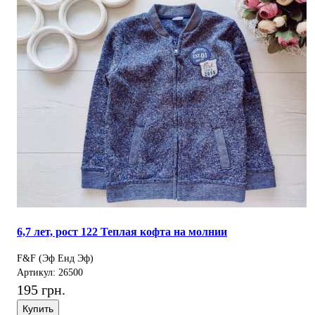
6,7 лет, рост 122 Теплая кофта на молнии
F&F (Эф Енд Эф)
Артикул: 26500
195 грн.
Купить