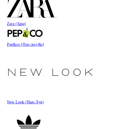
Zara (Зара)
Pep&co (Пэп-энд-Ко)
New Look (Нью Лук)