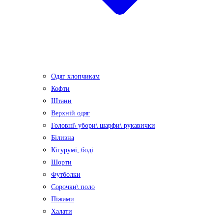
Одяг хлопчикам
Кофти
Штани
Верхній одяг
Головні\ убори\ шарфи\ рукавички
Білизна
Кігурумі, боді
Шорти
Футболки
Сорочки\ поло
Піжами
Халати