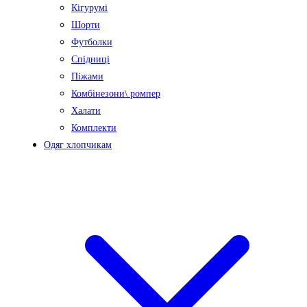
Кігурумі
Шорти
Футболки
Спідниці
Піжами
Комбінезони\ ромпер
Халати
Комплекти
Одяг хлопчикам