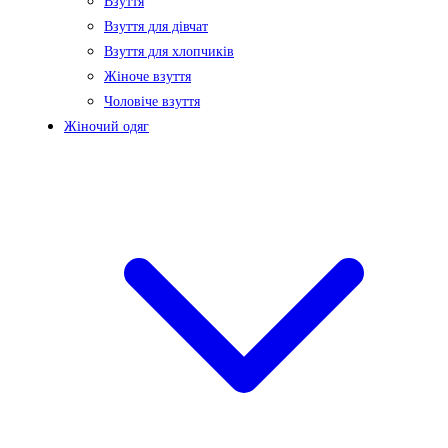
Взуття
Взуття для дівчат
Взуття для хлопчиків
Жіноче взуття
Чоловіче взуття
Жіночий одяг