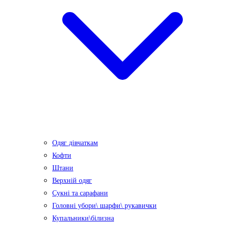
Одяг дівчаткам
Кофти
Штани
Верхній одяг
Сукні та сарафани
Головні убори\ шарфи\ рукавички
Купальники\білизна