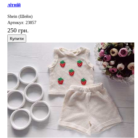
літній
Shein (Шейн)
Артикул: 23857
250 грн.
Купити