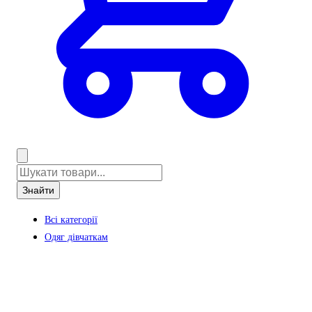
Знайти
Всі категорії
Одяг дівчаткам