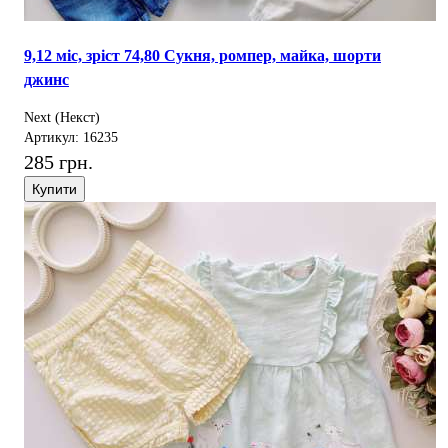
9,12 міс, зріст 74,80 Сукня, ромпер, майка, шорти
джинс
Next (Некст)
Артикул: 16235
285 грн.
Купити