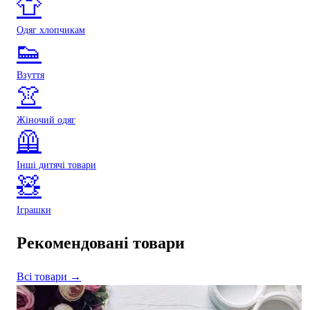
👕
Одяг хлопчикам
👟
Взуття
👚
Жіночий одяг
🦺
Інші дитячі товари
🧸
Іграшки
Рекомендовані товари
Всі товари →