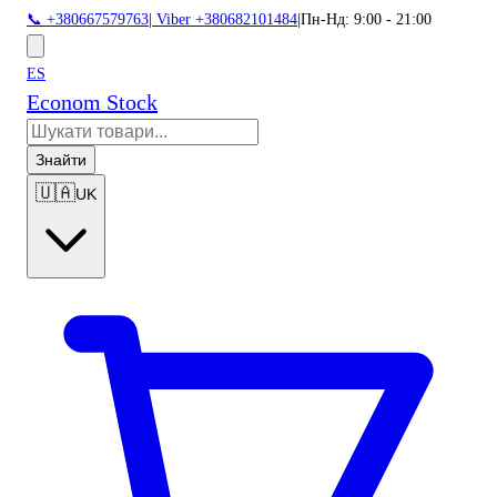
📞 +380667579763
|
Viber +380682101484
|
Пн-Нд: 9:00 - 21:00
ES
Econom Stock
Знайти
🇺🇦
UK