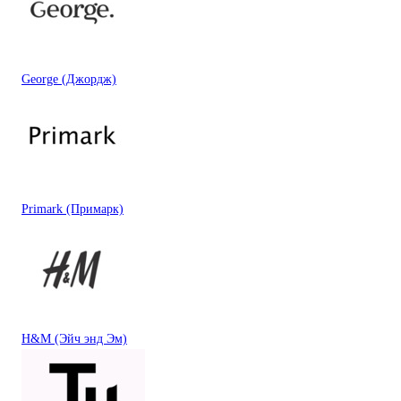
George (Джордж)
Primark (Примарк)
H&M (Эйч энд Эм)