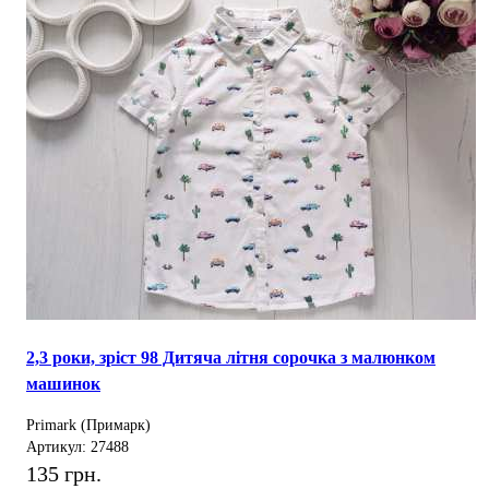
2,3 роки, зріст 98 Дитяча літня сорочка з малюнком
машинок
Primark (Примарк)
Артикул: 27488
135 грн.