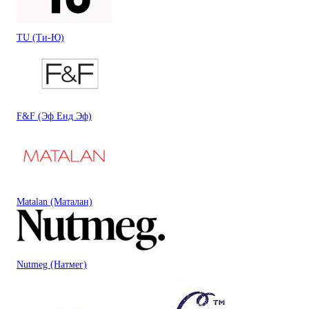
TU (Ти-Ю)
F&F (Эф Енд Эф)
Matalan (Маталан)
Nutmeg (Натмег)