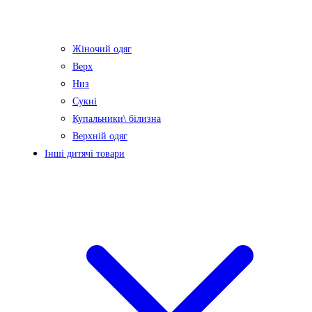
Жіночий одяг
Верх
Низ
Сукні
Купальники\ білизна
Верхній одяг
Інші дитячі товари