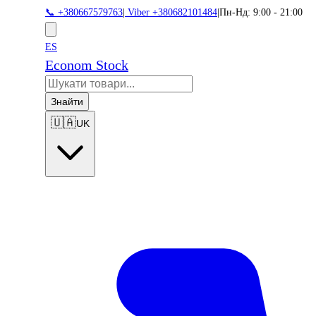
📞 +380667579763
|
Viber +380682101484
|
Пн-Нд: 9:00 - 21:00
ES
Econom Stock
Знайти
🇺🇦
UK