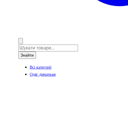
Знайти
Всі категорії
Одяг дівчаткам