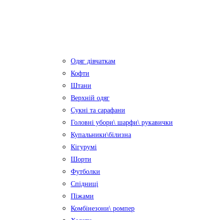
Одяг дівчаткам
Кофти
Штани
Верхній одяг
Сукні та сарафани
Головні убори\ шарфи\ рукавички
Купальники\білизна
Кігурумі
Шорти
Футболки
Спідниці
Піжами
Комбінезони\ ромпер