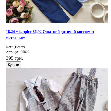
18,24 міс, зріст 86,92 Ошатний дитячий костюм із
метеликом
Next (Некст)
Артикул: 25829
395 грн.
Купити