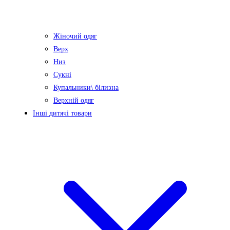
Жіночий одяг
Верх
Низ
Сукні
Купальники\ білизна
Верхній одяг
Інші дитячі товари