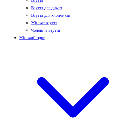
Взуття
Взуття для дівчат
Взуття для хлопчиків
Жіноче взуття
Чоловіче взуття
Жіночий одяг