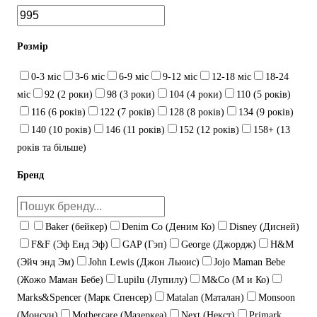
Розмір
0-3 міс
3-6 міс
6-9 міс
9-12 міс
12-18 міс
18-24
міс
92 (2 роки)
98 (3 роки)
104 (4 роки)
110 (5 років)
116 (6 років)
122 (7 років)
128 (8 років)
134 (9 років)
140 (10 років)
146 (11 років)
152 (12 років)
158+ (13
років та більше)
Бренд
Baker (бейкер)
Denim Co (Деним Ко)
Disney (Дисней)
F&F (Эф Енд Эф)
GAP (Гэп)
George (Джордж)
H&M
(Эйч энд Эм)
John Lewis (Джон Льюис)
Jojo Maman Bebe
(Жожо Маман Бебе)
Lupilu (Лупилу)
M&Co (М и Ко)
Marks&Spencer (Марк Спенсер)
Matalan (Маталан)
Monsoon
(Монсун)
Mothercare (Мазеркеа)
Next (Некст)
Primark