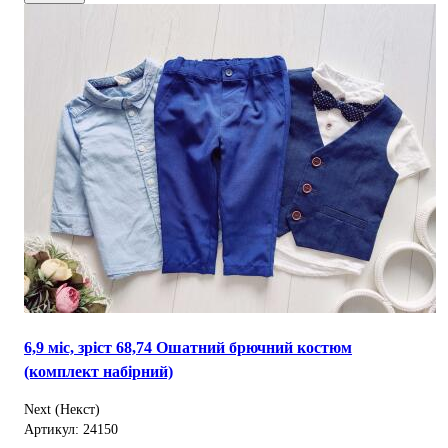
6,9 міс, зріст 68,74 Ошатний брючний костюм
(комплект набірний)
Next (Некст)
Артикул: 24150