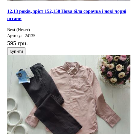
12,13 років, зріст 152,158 Нова біла сорочка і нові чорні
штани
Next (Некст)
Артикул: 24135
595 грн.
Купити