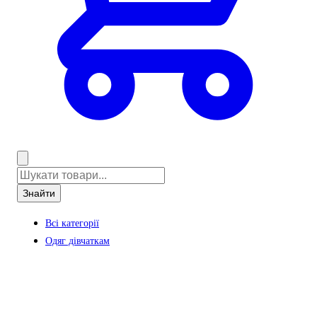
Знайти
Всі категорії
Одяг дівчаткам