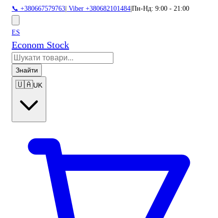
📞 +380667579763
|
Viber +380682101484
|
Пн-Нд: 9:00 - 21:00
ES
Econom Stock
Знайти
🇺🇦
UK