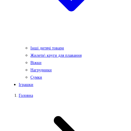
Інші дитячі товари
Жилети\ круги для плавання
Віжки
Нагрудники
Сумки
Іграшки
Головна