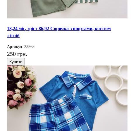
18,24 міс, зріст 86,92 Сорочка з шортами, костюм
літній
Артикул: 23863
250 грн.
Купити