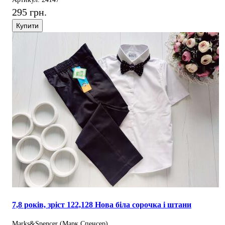
295 грн.
Купити
7,8 років, зріст 122,128 Нова біла сорочка і штани
Marks&Spencer (Марк Спенсер)