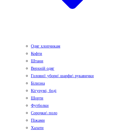
Одяг хлопчикам
Кофти
Штани
Верхній одяг
Головні\ убори\ шарфи\ рукавички
Білизна
Кігурумі, боді
Шорти
Футболки
Сорочки\ поло
Піжами
Халати