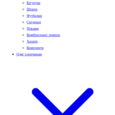
Кігурумі
Шорти
Футболки
Спідниці
Піжами
Комбінезони\ ромпер
Халати
Комплекти
Одяг хлопчикам