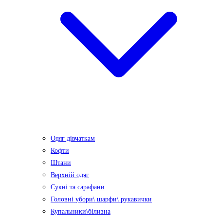
Одяг дівчаткам
Кофти
Штани
Верхній одяг
Сукні та сарафани
Головні убори\ шарфи\ рукавички
Купальники\білизна