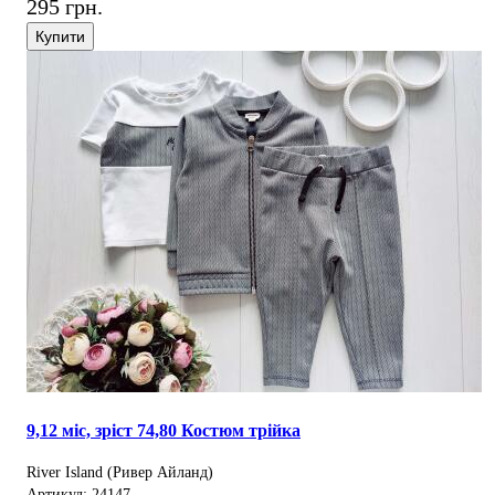
295 грн.
Купити
9,12 міс, зріст 74,80 Костюм трійка
River Island (Ривер Айланд)
Артикул: 24147