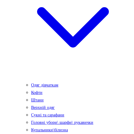
Одяг дівчаткам
Кофти
Штани
Верхній одяг
Сукні та сарафани
Головні убори\ шарфи\ рукавички
Купальники\білизна