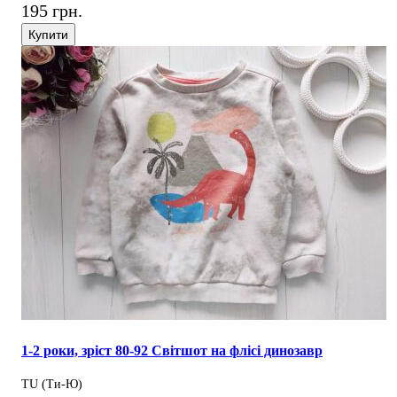
195 грн.
Купити
1-2 роки, зріст 80-92 Світшот на флісі динозавр
TU (Ти-Ю)