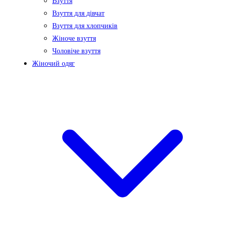
Взуття
Взуття для дівчат
Взуття для хлопчиків
Жіноче взуття
Чоловіче взуття
Жіночий одяг