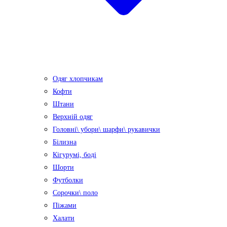
Одяг хлопчикам
Кофти
Штани
Верхній одяг
Головні\ убори\ шарфи\ рукавички
Білизна
Кігурумі, боді
Шорти
Футболки
Сорочки\ поло
Піжами
Халати