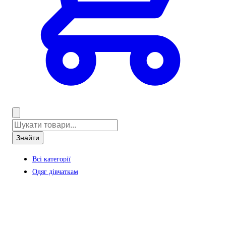
Знайти
Всі категорії
Одяг дівчаткам