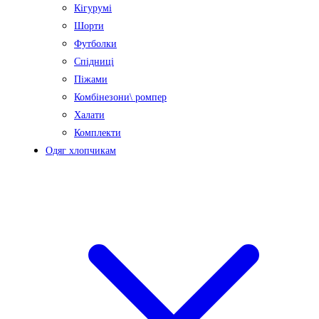
Кігурумі
Шорти
Футболки
Спідниці
Піжами
Комбінезони\ ромпер
Халати
Комплекти
Одяг хлопчикам