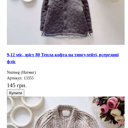
9,12 міс, зріст 80 Тепла кофта на тинсулейті, всередині
фліс
Nutmeg (Натмег)
Артикул: 13355
145 грн.
Купити