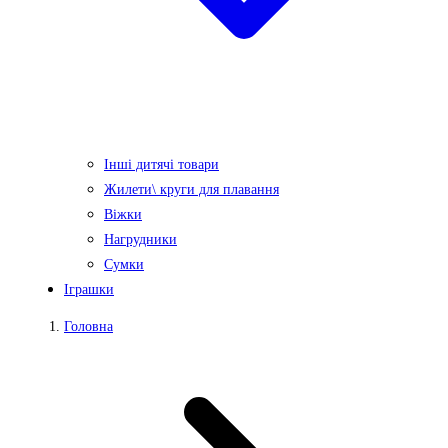
Інші дитячі товари
Жилети\ круги для плавання
Віжки
Нагрудники
Сумки
Іграшки
Головна