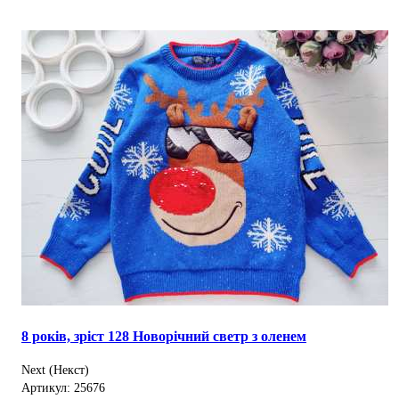
8 років, зріст 128 Новорічний светр з оленем
Next (Некст)
Артикул: 25676