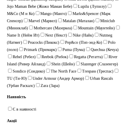
Jojo Maman Bebe (Жожо Маман Бебе)
Lupilu (Лупилу)
M&Co (М и Ко)
Mango (Манго)
Marks&Spencer (Марк
Спенсер)
Marvel (Марвел)
Matalan (Маталан)
Miniclub
(Миниклаб)
Mothercare (Мазеркеа)
Mountain (Маунтейн)
Name It (Нейм Ит)
Next (Некст)
Nike (Найк)
Nutmeg
(Натмег)
Peacocks (Пикокс)
Pep&co (Пэп-энд-Ко)
Polo
(поло)
Primark (Примарк)
Puma (Пума)
Quechua (Кечуа)
Rebel (Ребел)
Reebok (Рибок)
Regatta (Регатта)
River
Island (Ривер Айланд)
Shein (Шейн)
Slazenger (Слазенгер)
Sondico (Сондико)
The North Face
Trespass (Треспас)
TU (Ти-Ю)
Under Armour (Андер Армор)
Urban Rascals
(Урбан Раскалс)
Zara (Зара)
Наявність
Є в наявності
Акції