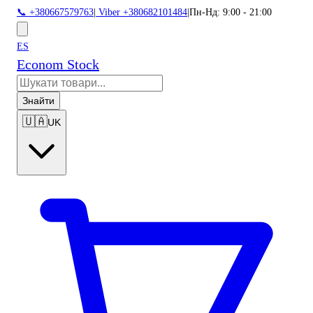
📞 +380667579763
|
Viber +380682101484
|
Пн-Нд: 9:00 - 21:00
ES
Econom Stock
Знайти
🇺🇦
UK