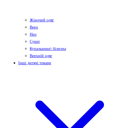
Жіночий одяг
Верх
Низ
Сукні
Купальники\ білизна
Верхній одяг
Інші дитячі товари