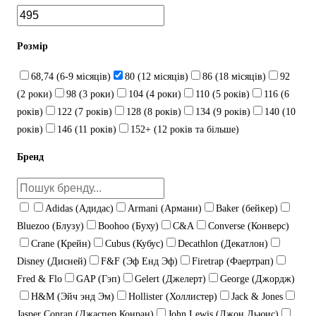
Розмір
68,74 (6-9 місяців)
80 (12 місяців)
86 (18 місяців)
92
(2 роки)
98 (3 роки)
104 (4 роки)
110 (5 років)
116 (6
років)
122 (7 років)
128 (8 років)
134 (9 років)
140 (10
років)
146 (11 років)
152+ (12 років та більше)
Бренд
Adidas (Адидас)
Armani (Армани)
Baker (бейкер)
Bluezoo (Блузу)
Boohoo (Буху)
C&A
Converse (Конверс)
Crane (Крейн)
Cubus (Кубус)
Decathlon (Декатлон)
Disney (Дисней)
F&F (Эф Енд Эф)
Firetrap (Фаертрап)
Fred & Flo
GAP (Гэп)
Gelert (Джелерт)
George (Джордж)
H&M (Эйч энд Эм)
Hollister (Холлистер)
Jack & Jones
Jasper Conran (Джаспер Конран)
John Lewis (Джон Льюис)