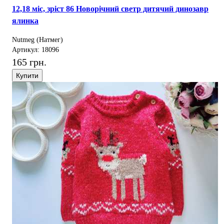
12,18 міс, зріст 86 Новорічний светр дитячий динозавр
ялинка
Nutmeg (Натмег)
Артикул: 18096
165 грн.
Купити