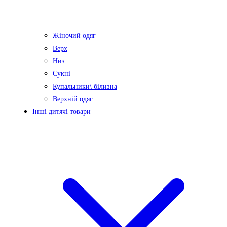
Жіночий одяг
Верх
Низ
Сукні
Купальники\ білизна
Верхній одяг
Інші дитячі товари