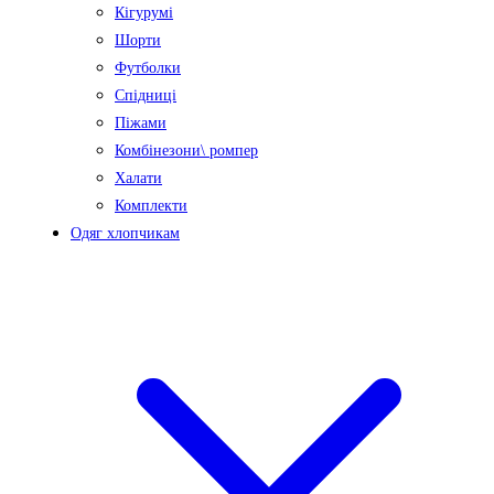
Кігурумі
Шорти
Футболки
Спідниці
Піжами
Комбінезони\ ромпер
Халати
Комплекти
Одяг хлопчикам