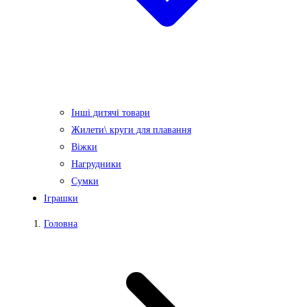
Інші дитячі товари
Жилети\ круги для плавання
Віжки
Нагрудники
Сумки
Іграшки
Головна