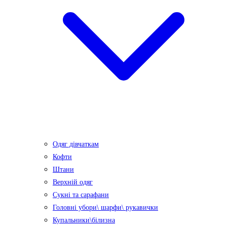
Одяг дівчаткам
Кофти
Штани
Верхній одяг
Сукні та сарафани
Головні убори\ шарфи\ рукавички
Купальники\білизна