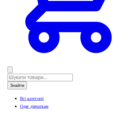
Знайти
Всі категорії
Одяг дівчаткам