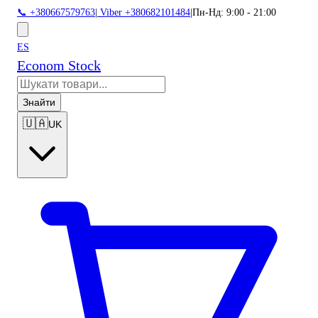
📞 +380667579763
|
Viber +380682101484
|
Пн-Нд: 9:00 - 21:00
ES
Econom Stock
Знайти
🇺🇦
UK