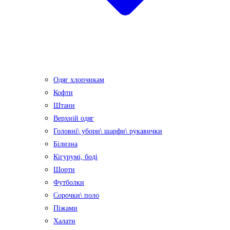
Одяг хлопчикам
Кофти
Штани
Верхній одяг
Головні\ убори\ шарфи\ рукавички
Білизна
Кігурумі, боді
Шорти
Футболки
Сорочки\ поло
Піжами
Халати