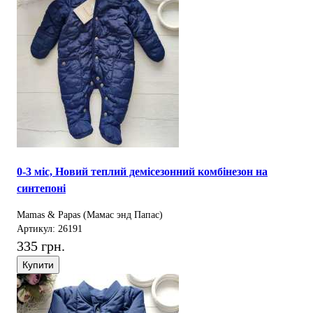
0-3 міс, Новий теплий демісезонний комбінезон на
синтепоні
Mamas & Papas (Мамас энд Папас)
Артикул: 26191
335 грн.
Купити