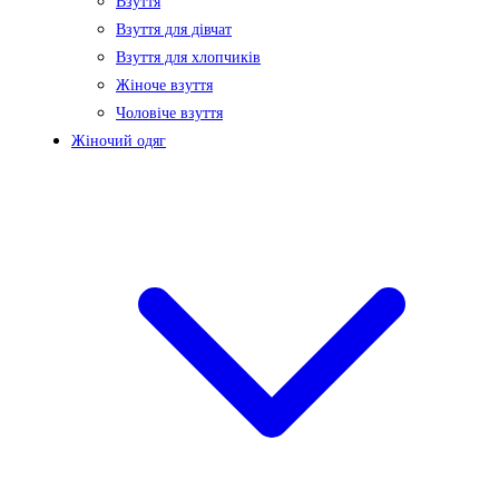
Взуття
Взуття для дівчат
Взуття для хлопчиків
Жіноче взуття
Чоловіче взуття
Жіночий одяг