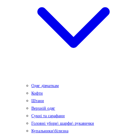
Одяг дівчаткам
Кофти
Штани
Верхній одяг
Сукні та сарафани
Головні убори\ шарфи\ рукавички
Купальники\білизна