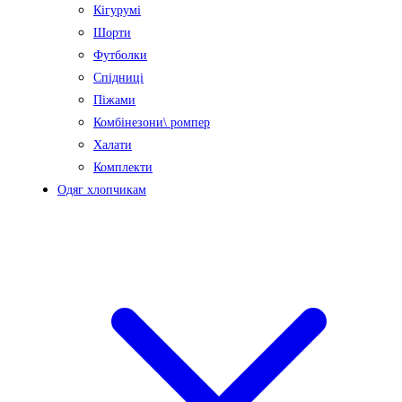
Кігурумі
Шорти
Футболки
Спідниці
Піжами
Комбінезони\ ромпер
Халати
Комплекти
Одяг хлопчикам