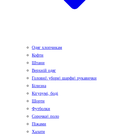
Одяг хлопчикам
Кофти
Штани
Верхній одяг
Головні\ убори\ шарфи\ рукавички
Білизна
Кігурумі, боді
Шорти
Футболки
Сорочки\ поло
Піжами
Халати