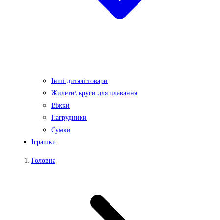
Інші дитячі товари
Жилети\ круги для плавання
Віжки
Нагрудники
Сумки
Іграшки
Головна