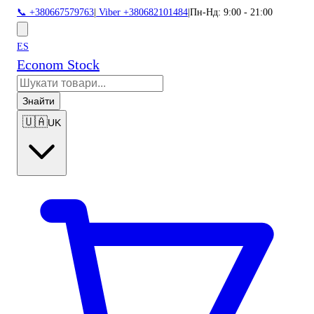
📞 +380667579763
|
Viber +380682101484
|
Пн-Нд: 9:00 - 21:00
ES
Econom Stock
Знайти
🇺🇦
UK