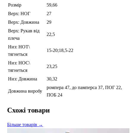
Розмір
59,66
Верх: НОГ
27
Верх: Довжина
29
Верх: Рукав від
22,5
плеча
Низ: НОТ\
15-20;18,5-22
тягнеться
Низ: НОС\
23,25
тягнеться
Низ: Довжина
30,32
ромпера 47, до памперса 37, ПОГ 22,
Довжина виробу
ПОБ 24
Схожі товари
Більше товарів →