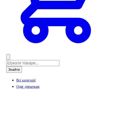
Знайти
Всі категорії
Одяг дівчаткам