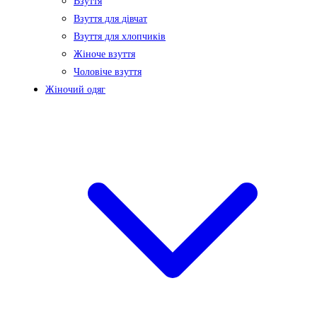
Взуття
Взуття для дівчат
Взуття для хлопчиків
Жіноче взуття
Чоловіче взуття
Жіночий одяг