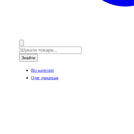
Знайти
Всі категорії
Одяг дівчаткам