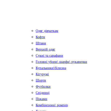
Одяг дівчаткам
Кофти
Штани
Верхній одяг
Сукні та сарафани
Головні убори\ шарфи\ рукавички
Купальники\білизна
Кігурумі
Шорти
Футболки
Спідниці
Піжами
Комбінезони\ ромпер