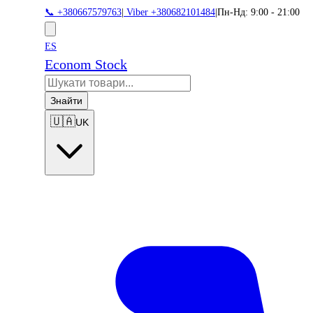
📞 +380667579763
|
Viber +380682101484
|
Пн-Нд: 9:00 - 21:00
ES
Econom Stock
Знайти
🇺🇦
UK