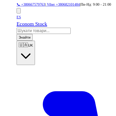
📞 +380667579763
|
Viber +380682101484
|
Пн-Нд: 9:00 - 21:00
ES
Econom Stock
Знайти
🇺🇦
UK