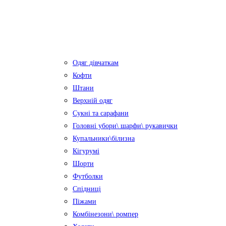
Одяг дівчаткам
Кофти
Штани
Верхній одяг
Сукні та сарафани
Головні убори\ шарфи\ рукавички
Купальники\білизна
Кігурумі
Шорти
Футболки
Спідниці
Піжами
Комбінезони\ ромпер