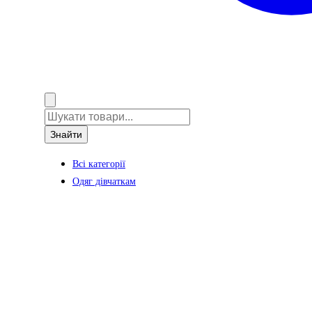
Знайти
Всі категорії
Одяг дівчаткам