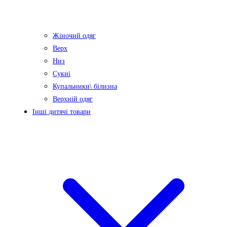
Жіночий одяг
Верх
Низ
Сукні
Купальники\ білизна
Верхній одяг
Інші дитячі товари