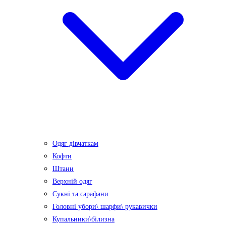
Одяг дівчаткам
Кофти
Штани
Верхній одяг
Сукні та сарафани
Головні убори\ шарфи\ рукавички
Купальники\білизна