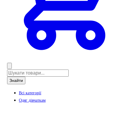
Знайти
Всі категорії
Одяг дівчаткам