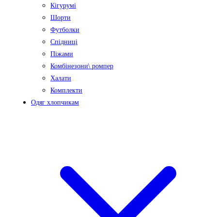
Кігурумі
Шорти
Футболки
Спідниці
Піжами
Комбінезони\ ромпер
Халати
Комплекти
Одяг хлопчикам