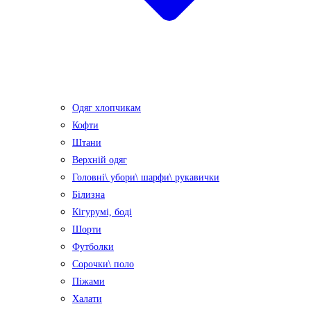
Одяг хлопчикам
Кофти
Штани
Верхній одяг
Головні\ убори\ шарфи\ рукавички
Білизна
Кігурумі, боді
Шорти
Футболки
Сорочки\ поло
Піжами
Халати