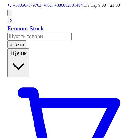
📞 +380667579763
|
Viber +380682101484
|
Пн-Нд: 9:00 - 21:00
ES
Econom Stock
Знайти
🇺🇦
UK