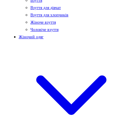
Взуття
Взуття для дівчат
Взуття для хлопчиків
Жіноче взуття
Чоловіче взуття
Жіночий одяг