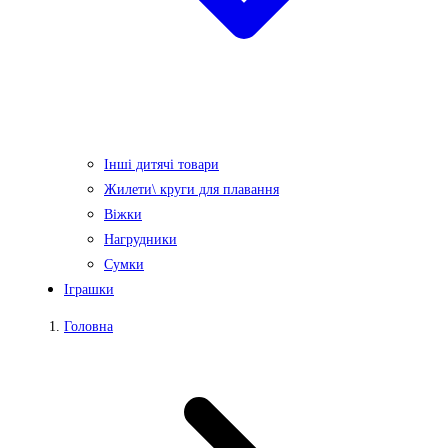
Інші дитячі товари
Жилети\ круги для плавання
Віжки
Нагрудники
Сумки
Іграшки
Головна