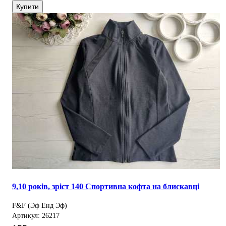
Купити
9,10 років, зріст 140 Спортивна кофта на блискавці
F&F (Эф Енд Эф)
Артикул: 26217